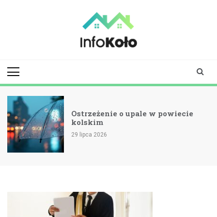
Skip
to
content
infokolo.pl
Aktualności i
informacje z
Koła | Koło
online
Ostrzeżenie o upale w powiecie
kolskim
29 lipca 2026