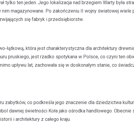
ał tylko ten jeden. Jego lokalizacja nad brzegiem Warty była str
o w nim magazynowane. Po zakończeniu II wojny światowej wiele
wijających się fabryk i przedsiębiorstw.
Sport
24-godzinny maraton spor
dobra młodzieży niepełno
o-łątkową, która jest charakterystyczna dla architektury drewni
– rekordowa frekwencja i
uru pruskiego, jest rzadko spotykana w Polsce, co czyni ten ob
zaangażowanie
 mimo upływu lat, zachowała się w doskonałym stanie, co świadc
2 stycznia 2025
28 grudnia w Winiarni Powiercie
miejsce wyjątkowe wydarzenie
charytatywne. To była nieprzerw
godzinna akcja sportowa, na kt
tru zabytków, co podkreśla jego znaczenie dla dziedzictwa kult
zgłosiło…
 symbol dawnej świetności Koła jako ośrodka handlowego. Obecnie 
orii i architektury z całego kraju.