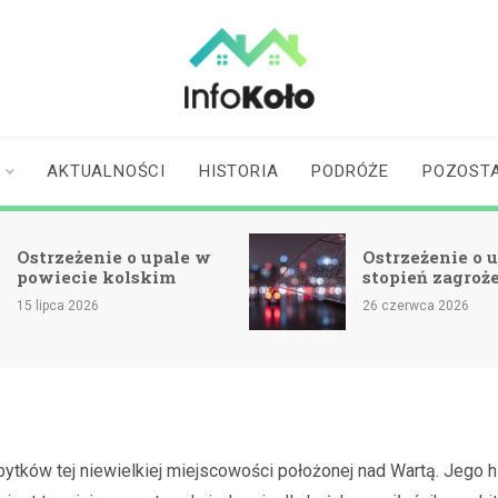
infokolo.pl
Aktualności i
informacje z
Koła | Koło
AKTUALNOŚCI
HISTORIA
PODRÓŻE
POZOST
online
żenie o upale w
Ostrzeżenie o upale – 3
cie kolskim
stopień zagrożenia
2026
26 czerwca 2026
bytków tej niewielkiej miejscowości położonej nad Wartą. Jego h