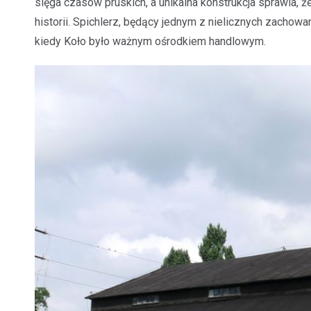
sięga czasów pruskich, a unikalna konstrukcja sprawia, ż
historii. Spichlerz, będący jednym z nielicznych zacho
kiedy Koło było ważnym ośrodkiem handlowym.