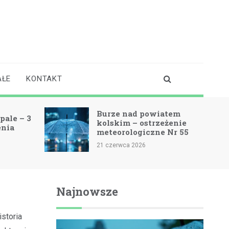
AŁE
KONTAKT
M
Burze nad powiatem
pr
kolskim – ostrzeżenie
ra
meteorologiczne Nr 55
z
21 czerwca 2026
29
Najnowsze
istoria