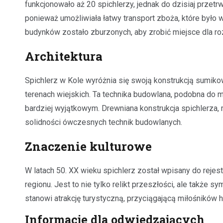
funkcjonowało aż 20 spichlerzy, jednak do dzisiaj przetrw
ponieważ umożliwiała łatwy transport zboża, które był
budynków zostało zburzonych, aby zrobić miejsce dla roz
Architektura
Spichlerz w Kole wyróżnia się swoją konstrukcją sumikow
terenach wiejskich. Ta technika budowlana, podobna do m
bardziej wyjątkowym. Drewniana konstrukcja spichlerza,
solidności ówczesnych technik budowlanych.
Znaczenie kulturowe
W latach 50. XX wieku spichlerz został wpisany do rejes
regionu. Jest to nie tylko relikt przeszłości, ale także
stanowi atrakcję turystyczną, przyciągającą miłośników hist
Informacje dla odwiedzających