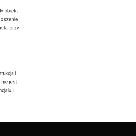
y obiekt
głoszenie
sta, przy
rukcja i
nie jest
cjału i