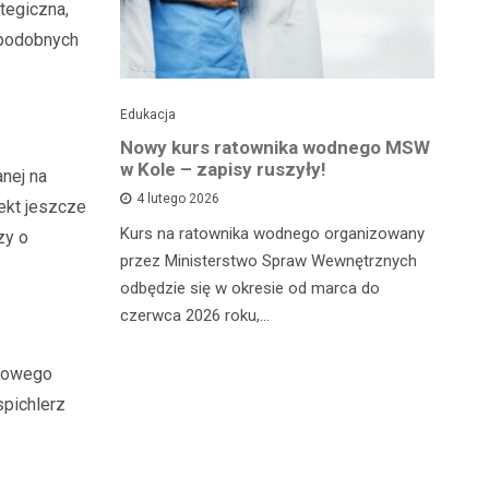
ategiczna,
 podobnych
Edukacja
Ed
towy dla
Nowy kurs ratownika wodnego MSW
Tr
sprawnej
w Kole – zapisy ruszyły!
p
anej na
p
4 lutego 2026
iekt jeszcze
Kurs na ratownika wodnego organizowany
zy o
W 
przez Ministerstwo Spraw Wewnętrznych
 miało
sp
odbędzie się w okresie od marca do
Ad
czerwca 2026 roku,…
ana, 24-
dl
órą
urowego
spichlerz