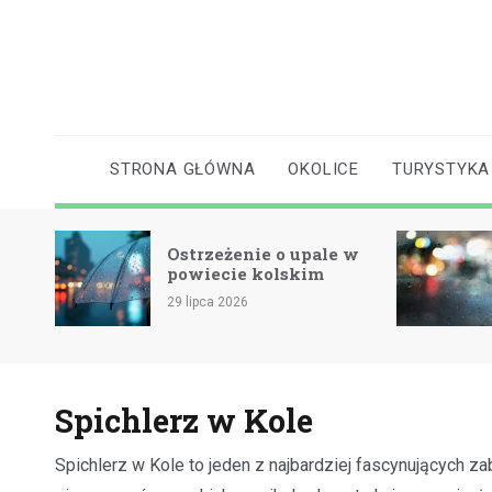
Skip
to
content
STRONA GŁÓWNA
OKOLICE
TURYSTYKA
Ostrzeżenie o upale w
Ostrze
powiecie kolskim
powie
29 lipca 2026
15 lipca 
Spichlerz w Kole
Spichlerz w Kole to jeden z najbardziej fascynujących za