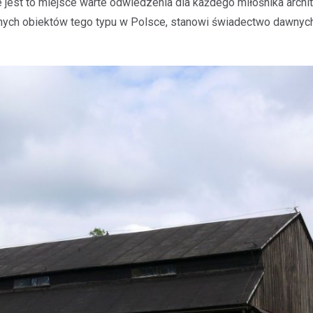
e jest to miejsce warte odwiedzenia dla każdego miłośnika archit
wanych obiektów tego typu w Polsce, stanowi świadectwo dawnyc