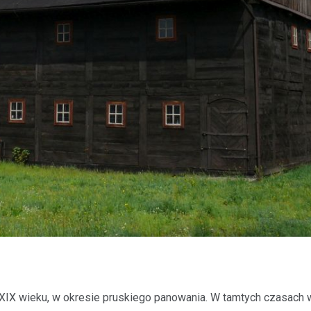
 XIX wieku, w okresie pruskiego panowania. W tamtych czasach 