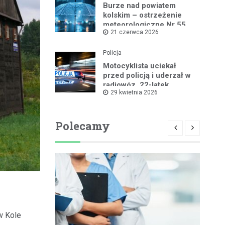
Burze nad powiatem
kolskim – ostrzeżenie
meteorologiczne Nr 55
21 czerwca 2026
Policja
Motocyklista uciekał
przed policją i uderzał w
radiowóz, 22-latek
29 kwietnia 2026
zatrzymany
Polecamy
w Kole