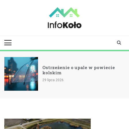
Skip
to
content
infokolo.pl
Aktualności i
informacje z
Koła | Koło
online
Ostrzeżenie o upale w powiecie
kolskim
29 lipca 2026