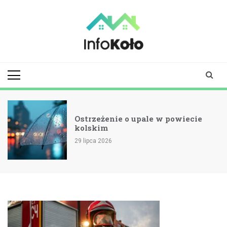
Skip
to
content
infokolo.pl
Aktualności i
informacje z
Koła | Koło
online
Ostrzeżenie o upale w powiecie
kolskim
29 lipca 2026