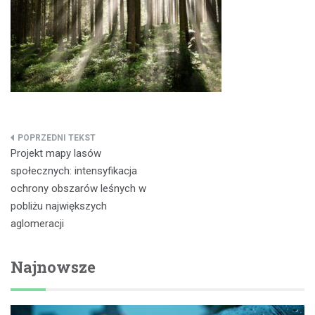
Nawigacja
Projekt mapy lasów
wpisu
społecznych: intensyfikacja
ochrony obszarów leśnych w
pobliżu największych
aglomeracji
Najnowsze