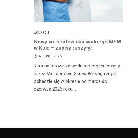
Edukacja
Ed
towy dla
Nowy kurs ratownika wodnego MSW
Tr
sprawnej
w Kole – zapisy ruszyły!
p
p
4 lutego 2026
Kurs na ratownika wodnego organizowany
W 
przez Ministerstwo Spraw Wewnętrznych
 miało
sp
odbędzie się w okresie od marca do
Ad
czerwca 2026 roku,…
ana, 24-
dl
órą