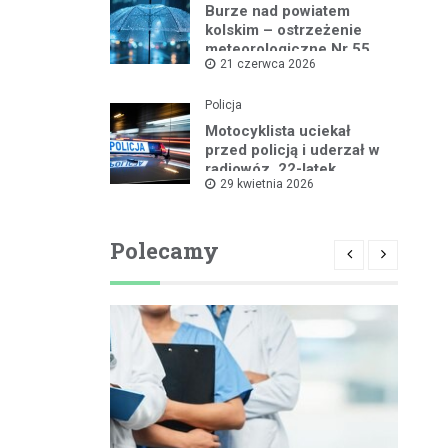
Burze nad powiatem
kolskim – ostrzeżenie
meteorologiczne Nr 55
21 czerwca 2026
Policja
Motocyklista uciekał
przed policją i uderzał w
radiowóz, 22-latek
29 kwietnia 2026
zatrzymany
Polecamy