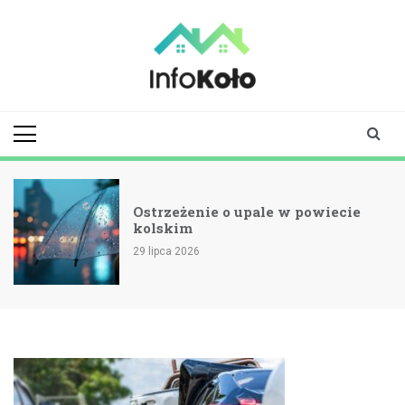
Skip
to
content
infokolo.pl
Aktualności i
informacje z
Koła | Koło
online
Ostrzeżenie o upale w powiecie
kolskim
29 lipca 2026