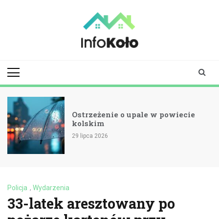
Skip
to
content
infokolo.pl
Aktualności i
informacje z
Koła | Koło
online
Ostrzeżenie o upale w powiecie
kolskim
29 lipca 2026
Policja
,
Wydarzenia
33-latek aresztowany po