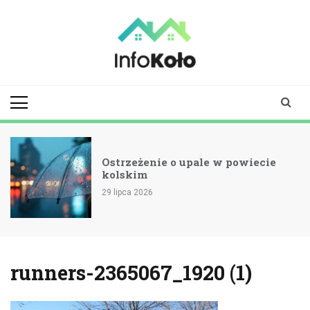
Skip
to
content
infokolo.pl
Aktualności i
informacje z
Koła | Koło
online
Ostrzeżenie o upale w powiecie
kolskim
29 lipca 2026
runners-2365067_1920 (1)