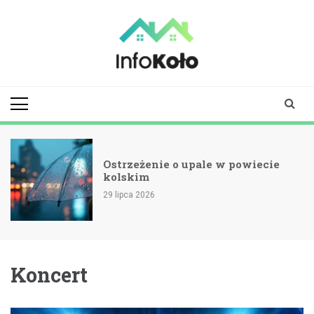
Skip
to
content
infokolo.pl
Aktualności i
informacje z
Koła | Koło
online
Ostrzeżenie o upale w powiecie
kolskim
15 lipca 2026
Koncert