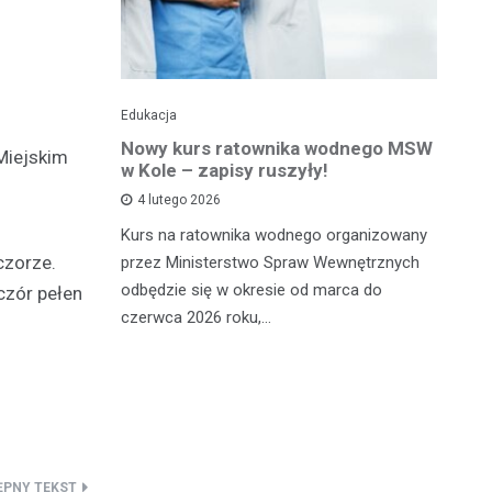
Edukacja
Ed
towy dla
Nowy kurs ratownika wodnego MSW
Tr
Miejskim
sprawnej
w Kole – zapisy ruszyły!
p
p
4 lutego 2026
Kurs na ratownika wodnego organizowany
W 
czorze.
przez Ministerstwo Spraw Wewnętrznych
 miało
sp
odbędzie się w okresie od marca do
czór pełen
Ad
czerwca 2026 roku,…
ana, 24-
dl
órą