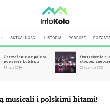
infokolo.pl
Aktualności i
informacje z
Koła | Koło
AKTUALNOŚCI
HISTORIA
PODRÓŻE
POZOST
online
Ostrzeżenie o upale w
Ostrzeżenie o u
powiecie kolskim
stopień zagroż
15 lipca 2026
26 czerwca 2026
musicali i polskimi hitami!