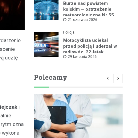
Burze nad powiatem
kolskim – ostrzeżenie
meteorologiczne Nr 55
21 czerwca 2026
Policja
ydarzenie
Motocyklista uciekał
przed policją i uderzał w
scenie
radiowóz, 22-latek
29 kwietnia 2026
wą ucztę
zatrzymany
Polecamy
iejczak
i
alnie
 rytmiczna
e wykona