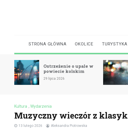
Skip
to
content
STRONA GŁÓWNA
OKOLICE
TURYSTYKA
Ostrzeżenie o upale w
cie
powiecie kolskim
29 lipca 2026
Kultura
,
Wydarzenia
Muzyczny wieczór z klasyką 
13 lutego 2026
Aleksandra Piotrowska