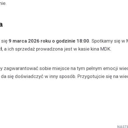
nie.
a
Sport
24-godzinny maraton spor
 się
9 marca 2026 roku o godzinie 18:00
. Spotkamy się w 
dobra młodzieży niepełno
ł
, a ich sprzedaż prowadzona jest w kasie kina MDK.
– rekordowa frekwencja i
zaangażowanie
2 stycznia 2025
by zagwarantować sobie miejsce na tym pełnym emocji wie
28 grudnia w Winiarni Powiercie
 da się doświadczyć w inny sposób. Przygotujcie się na wie
miejsce wyjątkowe wydarzenie
charytatywne. To była nieprzerw
godzinna akcja sportowa, na kt
zgłosiło…