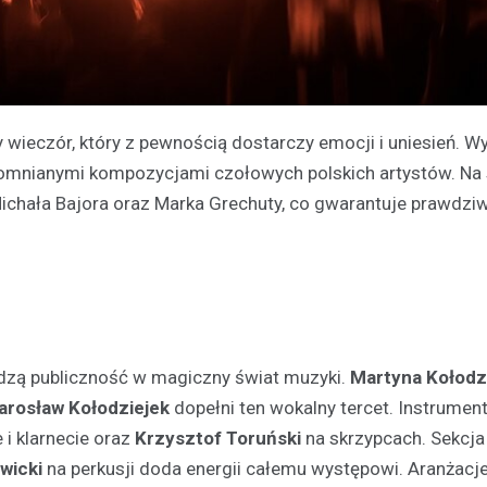
wieczór, który z pewnością dostarczy emocji i uniesień. W
pomnianymi kompozycjami czołowych polskich artystów. Na 
ichała Bajora oraz Marka Grechuty, co gwarantuje prawdzi
dzą publiczność w magiczny świat muzyki.
Martyna Kołodz
arosław Kołodziejek
dopełni ten wokalny tercet. Instrument
 i klarnecie oraz
Krzysztof Toruński
na skrzypcach. Sekcja
wicki
na perkusji doda energii całemu występowi. Aranżacj