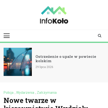
Skip
to
content
infokolo.pl
Aktualności i
informacje z
Koła | Koło
online
Ostrzeżenie o upale w powiecie
kolskim
29 lipca 2026
Policja
,
Wydarzenia
,
Zatrzymania
Nowe twarze w