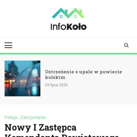
Skip
to
content
infokolo.pl
Aktualności i
informacje z
Koła | Koło
online
Ostrzeżenie o upale w powiecie
kolskim
29 lipca 2026
Policja
,
Zatrzymania
Nowy I Zastępca