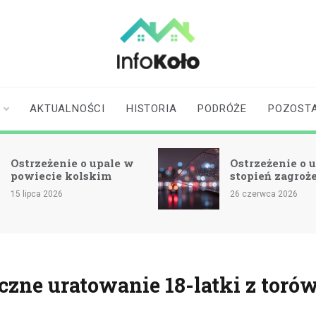
infokolo.pl
Aktualności i
informacje z
Koła | Koło
AKTUALNOŚCI
HISTORIA
PODRÓŻE
POZOST
online
strzeżenie o upale w
Ostrzeżenie o upale
owiecie kolskim
stopień zagrożenia
 lipca 2026
26 czerwca 2026
czne uratowanie 18-latki z toró