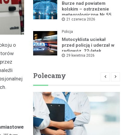
Burze nad powiatem
kolskim – ostrzeżenie
meteorologiczne Nr 55
21 czerwca 2026
Policja
Motocyklista uciekał
okoju o
przed policją i uderzał w
radiowóz, 22-latek
 torów
29 kwietnia 2026
zatrzymany
 przez
aleźli
Polecamy
esjonalnej
ch.
chmiastowe