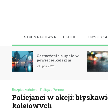
Skip
to
content
STRONA GŁÓWNA
OKOLICE
TURYSTYKA
Ostrzeżenie o upale w
O
powiecie kolskim
p
29 lipca 2026
15
Bezpieczeństwo
,
Policja
,
Pomoc
Policjanci w akcji: błyskawi
kolejowych