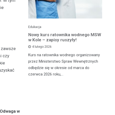
e. W tym
ie
Edukacja
Ed
towy dla
Nowy kurs ratownika wodnego MSW
Tr
sprawnej
w Kole – zapisy ruszyły!
p
p
4 lutego 2026
że zawsze
Kurs na ratownika wodnego organizowany
i czy
W 
przez Ministerstwo Spraw Wewnętrznych
kie
 miało
sp
odbędzie się w okresie od marca do
 uzyskać
Ad
czerwca 2026 roku,…
ana, 24-
dl
órą
Odwaga w