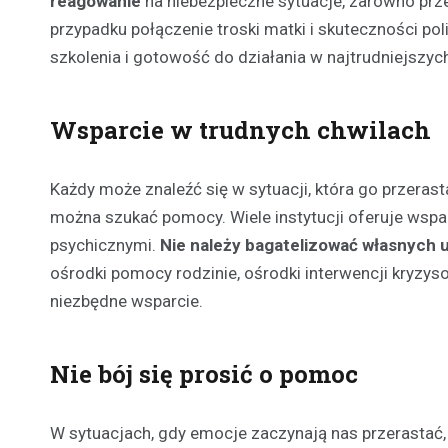
reagowanie
na niebezpieczne sytuacje, zarówno prze
przypadku połączenie troski matki i skuteczności poli
szkolenia i gotowość do działania w najtrudniejszy
Wsparcie w trudnych chwilach
Każdy może znaleźć się w sytuacji, która go przerast
można szukać pomocy. Wiele instytucji oferuje wsp
psychicznymi.
Nie należy bagatelizować własnych 
ośrodki pomocy rodzinie, ośrodki interwencji kryzy
niezbędne wsparcie.
Nie bój się prosić o pomoc
W sytuacjach, gdy emocje zaczynają nas przerastać