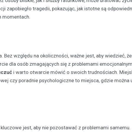
z osoby bliskie, jak i służby ratunkowe, może uratować życi
cji zapobiegło tragedii, pokazując, jak istotne są odpowiedn
ch momentach.
Sport
24-godzinny maraton spor
dobra młodzieży niepełno
– rekordowa frekwencja i
a. Bez względu na okoliczności, ważne jest, aby wiedzieć, 
zaangażowanie
arcie dla osób zmagających się z problemami emocjonalnym
2 stycznia 2025
uczuć
i warto otwarcie mówić o swoich trudnościach. Miejs
28 grudnia w Winiarni Powiercie
sowej czy poradnie psychologiczne to miejsca, gdzie można
miejsce wyjątkowe wydarzenie
charytatywne. To była nieprzerw
godzinna akcja sportowa, na kt
zgłosiło…
, kluczowe jest, aby nie pozostawać z problemami samemu.