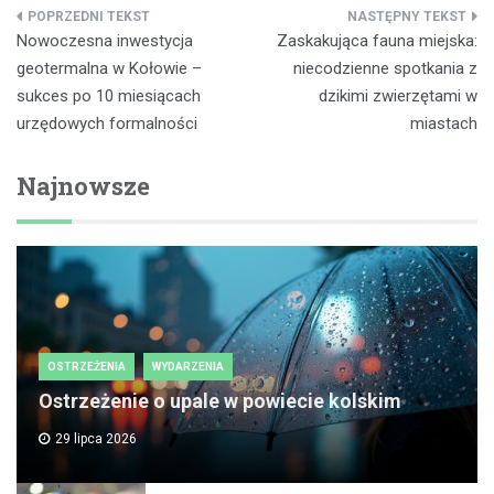
Nawigacja
Nowoczesna inwestycja
Zaskakująca fauna miejska:
wpisu
geotermalna w Kołowie –
niecodzienne spotkania z
sukces po 10 miesiącach
dzikimi zwierzętami w
urzędowych formalności
miastach
Najnowsze
OSTRZEŻENIA
WYDARZENIA
Ostrzeżenie o upale w powiecie kolskim
29 lipca 2026