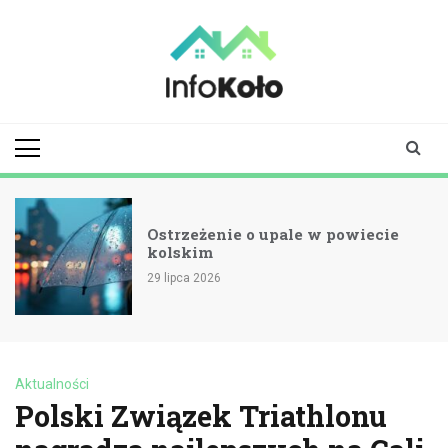
Skip
to
content
infokolo.pl
Aktualności i
informacje z
Koła | Koło
online
Ostrzeżenie o upale w powiecie
kolskim
29 lipca 2026
Aktualności
Polski Związek Triathlonu