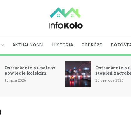
infokolo.pl
Aktualności i
informacje z
Koła | Koło
AKTUALNOŚCI
HISTORIA
PODRÓŻE
POZOST
online
Ostrzeżenie o upale w
Ostrzeżenie o u
powiecie kolskim
stopień zagroż
15 lipca 2026
26 czerwca 2026
0