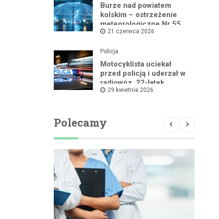
Burze nad powiatem
kolskim – ostrzeżenie
meteorologiczne Nr 55
21 czerwca 2026
Policja
Motocyklista uciekał
przed policją i uderzał w
radiowóz, 22-latek
29 kwietnia 2026
zatrzymany
Polecamy