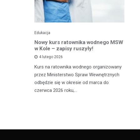
Edukacja
Ed
towy dla
Nowy kurs ratownika wodnego MSW
Tr
sprawnej
w Kole – zapisy ruszyły!
p
p
4 lutego 2026
Kurs na ratownika wodnego organizowany
W 
przez Ministerstwo Spraw Wewnętrznych
 miało
sp
odbędzie się w okresie od marca do
Ad
czerwca 2026 roku,…
ana, 24-
dl
órą