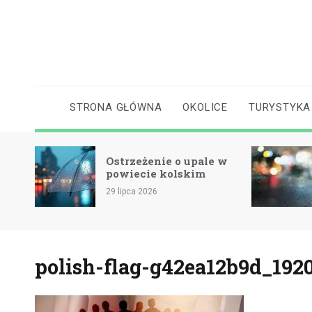
Skip
to
content
STRONA GŁÓWNA
OKOLICE
TURYSTYKA
Ostrzeżenie o upale w
cie
powiecie kolskim
29 lipca 2026
polish-flag-g42ea12b9d_192