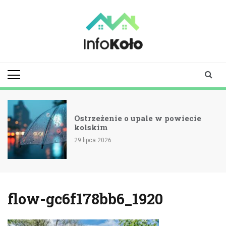
Skip
to
content
infokolo.pl
Aktualności i
informacje z
Koła | Koło
online
Ostrzeżenie o upale w powiecie
kolskim
29 lipca 2026
flow-gc6f178bb6_1920