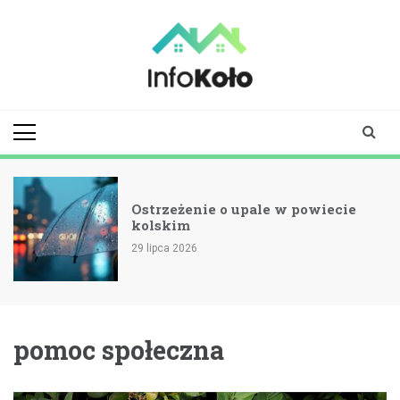
Skip
to
content
infokolo.pl
Aktualności i
informacje z
Koła | Koło
online
Ostrzeżenie o upale w powiecie
kolskim
29 lipca 2026
pomoc społeczna