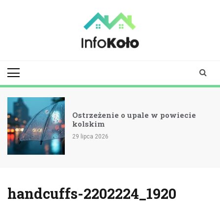
Skip
to
content
infokolo.pl
Aktualności i
informacje z
Koła | Koło
online
Ostrzeżenie o upale w powiecie
kolskim
29 lipca 2026
handcuffs-2202224_1920