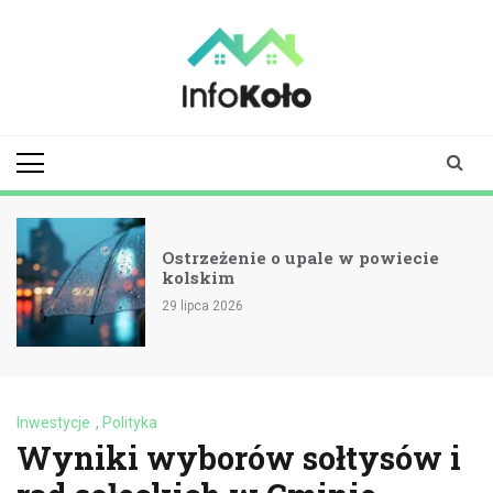
Skip
to
content
infokolo.pl
Aktualności i
informacje z
Koła | Koło
online
Ostrzeżenie o upale w powiecie
kolskim
29 lipca 2026
Inwestycje
,
Polityka
Wyniki wyborów sołtysów i