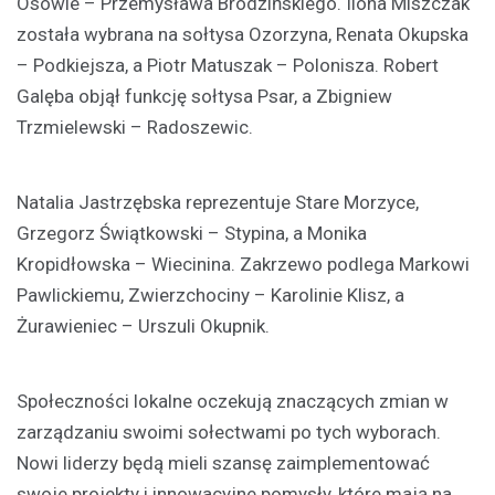
Osówie – Przemysława Brodzińskiego. Ilona Miszczak
została wybrana na sołtysa Ozorzyna, Renata Okupska
– Podkiejsza, a Piotr Matuszak – Polonisza. Robert
Galęba objął funkcję sołtysa Psar, a Zbigniew
Trzmielewski – Radoszewic.
Natalia Jastrzębska reprezentuje Stare Morzyce,
Grzegorz Świątkowski – Stypina, a Monika
Kropidłowska – Wiecinina. Zakrzewo podlega Markowi
Pawlickiemu, Zwierzchociny – Karolinie Klisz, a
Żurawieniec – Urszuli Okupnik.
Społeczności lokalne oczekują znaczących zmian w
zarządzaniu swoimi sołectwami po tych wyborach.
Nowi liderzy będą mieli szansę zaimplementować
swoje projekty i innowacyjne pomysły, które mają na