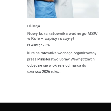
Edukacja
Ed
towy dla
Nowy kurs ratownika wodnego MSW
Tr
sprawnej
w Kole – zapisy ruszyły!
p
p
4 lutego 2026
Kurs na ratownika wodnego organizowany
W 
przez Ministerstwo Spraw Wewnętrznych
 miało
sp
odbędzie się w okresie od marca do
Ad
czerwca 2026 roku,…
ana, 24-
dl
órą