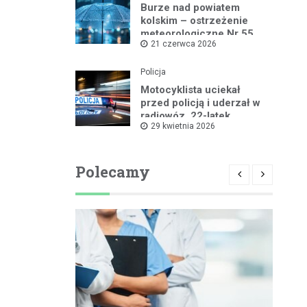
Burze nad powiatem
kolskim – ostrzeżenie
meteorologiczne Nr 55
21 czerwca 2026
Policja
Motocyklista uciekał
przed policją i uderzał w
radiowóz, 22-latek
29 kwietnia 2026
zatrzymany
Polecamy