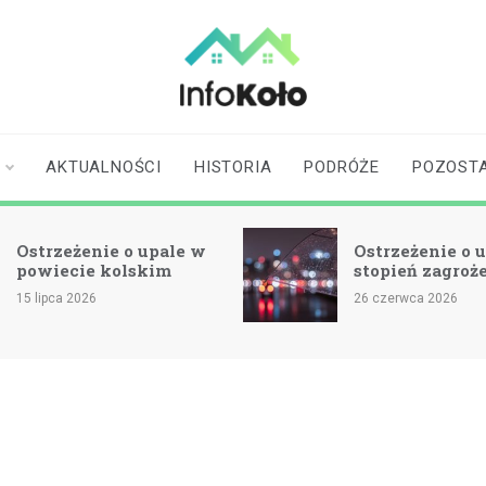
infokolo.pl
Aktualności i
informacje z
Koła | Koło
AKTUALNOŚCI
HISTORIA
PODRÓŻE
POZOST
online
Ostrzeżenie o upale w
Ostrzeżenie o u
powiecie kolskim
stopień zagroż
15 lipca 2026
26 czerwca 2026