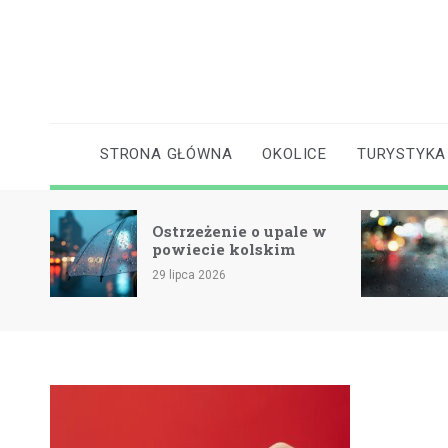
Skip
to
content
STRONA GŁÓWNA
OKOLICE
TURYSTYKA
Ostrzeżenie o upale w
cie
powiecie kolskim
29 lipca 2026