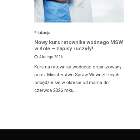
Edukacja
Ed
towy dla
Nowy kurs ratownika wodnego MSW
Tr
sprawnej
w Kole – zapisy ruszyły!
p
p
4 lutego 2026
Kurs na ratownika wodnego organizowany
W 
przez Ministerstwo Spraw Wewnętrznych
 miało
sp
odbędzie się w okresie od marca do
Ad
czerwca 2026 roku,…
ana, 24-
dl
órą