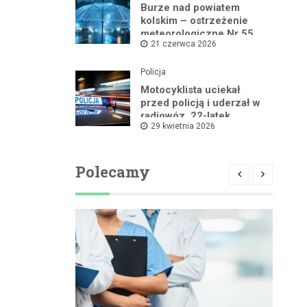
Burze nad powiatem
kolskim – ostrzeżenie
meteorologiczne Nr 55
21 czerwca 2026
Policja
Motocyklista uciekał
przed policją i uderzał w
radiowóz, 22-latek
29 kwietnia 2026
zatrzymany
Polecamy