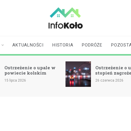
infokolo.pl
Aktualności i
informacje z
Koła | Koło
AKTUALNOŚCI
HISTORIA
PODRÓŻE
POZOST
online
Ostrzeżenie o upale w
Ostrzeżenie o u
powiecie kolskim
stopień zagroż
15 lipca 2026
26 czerwca 2026