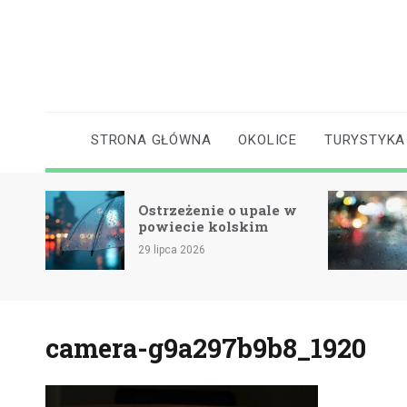
Skip
to
content
STRONA GŁÓWNA
OKOLICE
TURYSTYKA
Ostrzeżenie o upale w
cie
powiecie kolskim
29 lipca 2026
camera-g9a297b9b8_1920