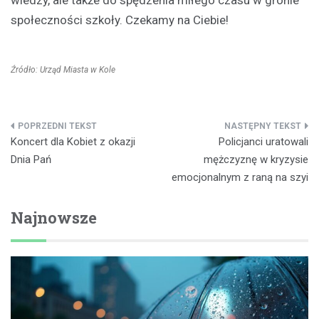
wiedzy, ale także do spędzenia miłego czasu w gronie
społeczności szkoły. Czekamy na Ciebie!
Źródło: Urząd Miasta w Kole
Nawigacja
Koncert dla Kobiet z okazji
Policjanci uratowali
wpisu
Dnia Pań
mężczyznę w kryzysie
emocjonalnym z raną na szyi
Najnowsze