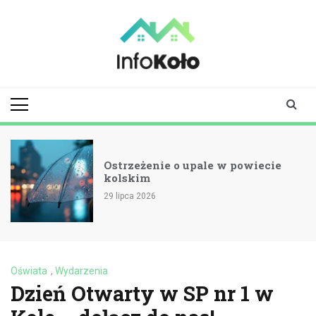
Skip
to
content
infokolo.pl
Aktualności i
informacje z
Koła | Koło
online
Ostrzeżenie o upale w powiecie
kolskim
29 lipca 2026
Oświata
,
Wydarzenia
Dzień Otwarty w SP nr 1 w