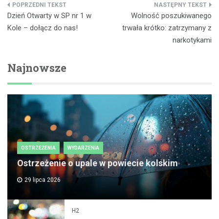
Nawigacja
Dzień Otwarty w SP nr 1 w
Wolność poszukiwanego
wpisu
Kole – dołącz do nas!
trwała krótko: zatrzymany z
narkotykami
Najnowsze
OSTRZEŻENIA
WYDARZENIA
Ostrzeżenie o upale w powiecie kolskim
29 lipca 2026
H2