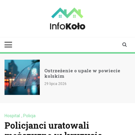
Skip
to
content
infokolo.pl
Aktualności i
informacje z
Koła | Koło
online
Ostrzeżenie o upale w powiecie
kolskim
29 lipca 2026
Hospital
,
Policja
Policjanci uratowali