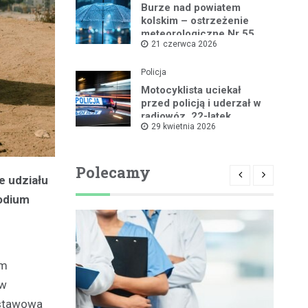
Burze nad powiatem
kolskim – ostrzeżenie
meteorologiczne Nr 55
21 czerwca 2026
Policja
Motocyklista uciekał
przed policją i uderzał w
radiowóz, 22-latek
29 kwietnia 2026
zatrzymany
Polecamy
e udziału
podium
um
ów
dstawowa