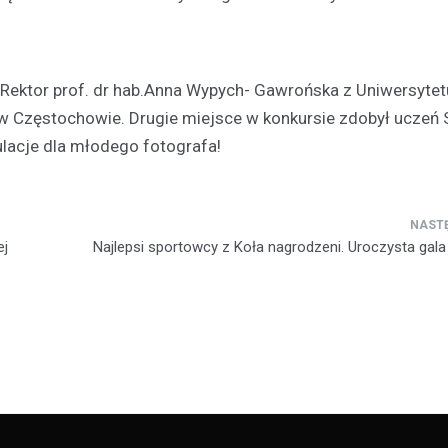
Rektor prof. dr hab.Anna Wypych- Gawrońska z Uniwersytet
Sport
 Częstochowie. Drugie miejsce w konkursie zdobył uczeń 
24-godzinny maraton spor
ulacje dla młodego fotografa!
dobra młodzieży niepełno
– rekordowa frekwencja i
zaangażowanie
2 stycznia 2025
ej
Najlepsi sportowcy z Koła nagrodzeni. Uroczysta gala 
28 grudnia w Winiarni Powiercie
miejsce wyjątkowe wydarzenie
charytatywne. To była nieprzerw
godzinna akcja sportowa, na kt
zgłosiło…