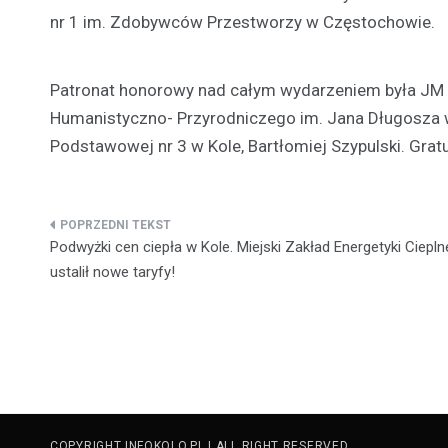
nr 1 im. Zdobywców Przestworzy w Częstochowie.
Patronat honorowy nad całym wydarzeniem była JM 
Humanistyczno- Przyrodniczego im. Jana Długosza w
Podstawowej nr 3 w Kole, Bartłomiej Szypulski. Grat
Nawigacja
Podwyżki cen ciepła w Kole. Miejski Zakład Energetyki Ciepln
wpisu
ustalił nowe taryfy!
COPYRIGHT INFOKOLO.PL | ALL RIGHT RESERVED