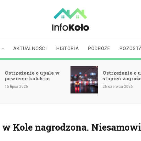
infokolo.pl
Aktualności i
informacje z
Koła | Koło
AKTUALNOŚCI
HISTORIA
PODRÓŻE
POZOST
online
Ostrzeżenie o upale w
Ostrzeżenie o u
powiecie kolskim
stopień zagroż
15 lipca 2026
26 czerwca 2026
 w Kole nagrodzona. Niesamow