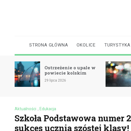
Skip
to
content
STRONA GŁÓWNA
OKOLICE
TURYSTYKA
Ostrzeżenie o upale w
cie
powiecie kolskim
29 lipca 2026
Aktualności
,
Edukacja
Szkoła Podstawowa numer 2
sukces ucznia szóstej klasy!