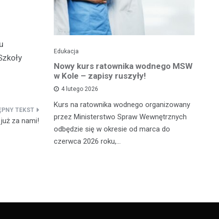
u
Edukacja
Ed
Szkoły
towy dla
Nowy kurs ratownika wodnego MSW
Tr
sprawnej
w Kole – zapisy ruszyły!
p
p
4 lutego 2026
Kurs na ratownika wodnego organizowany
W 
przez Ministerstwo Spraw Wewnętrznych
już za nami!
 miało
sp
odbędzie się w okresie od marca do
Ad
czerwca 2026 roku,…
ana, 24-
dl
órą