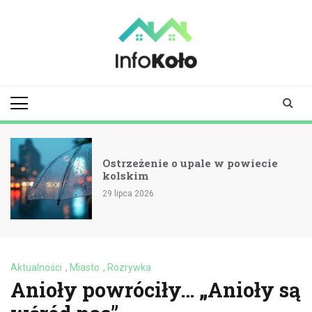
Skip
to
content
infokolo.pl
Aktualności i
informacje z
Koła | Koło
online
Ostrzeżenie o upale w powiecie
kolskim
29 lipca 2026
Aktualności
,
Miasto
,
Rozrywka
Anioły powróciły… „Anioły są