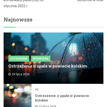
wpisu
komunikacji publicznej od
seniorów w Kole
stycznia 2022 r.
Najnowsze
OSTRZEŻENIA
WYDARZENIA
Ostrzeżenie o upale w powiecie kolskim
29 lipca 2026
H2
Ostrzeżenie o upale w powiecie
kolskim
15 lipca 2026