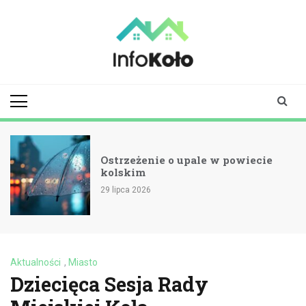
Skip
to
content
infokolo.pl
Aktualności i
informacje z
Koła | Koło
online
Ostrzeżenie o upale w powiecie
kolskim
29 lipca 2026
Aktualności
,
Miasto
Dziecięca Sesja Rady