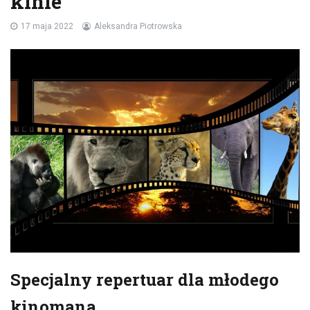
kinie
17 maja 2022
Aleksandra Piotrowska
Specjalny repertuar dla młodego
kinomana