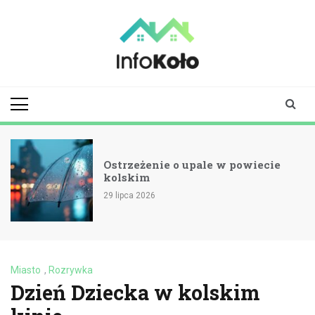
Skip
to
content
infokolo.pl
Aktualności i
informacje z
Koła | Koło
online
Ostrzeżenie o upale w powiecie
kolskim
29 lipca 2026
Miasto
,
Rozrywka
Dzień Dziecka w kolskim