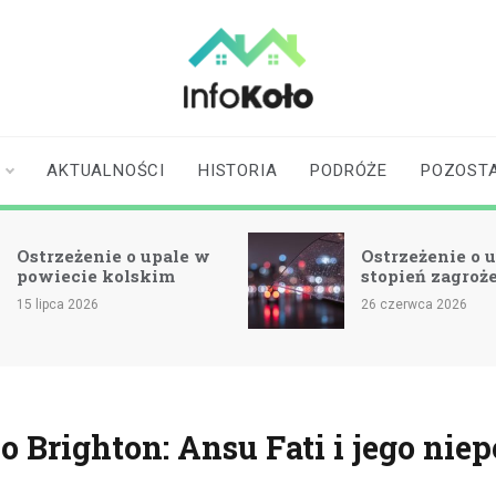
infokolo.pl
Aktualności i
informacje z
Koła | Koło
AKTUALNOŚCI
HISTORIA
PODRÓŻE
POZOST
online
Ostrzeżenie o upale w
Ostrzeżenie o u
powiecie kolskim
stopień zagroż
15 lipca 2026
26 czerwca 2026
 Brighton: Ansu Fati i jego ni