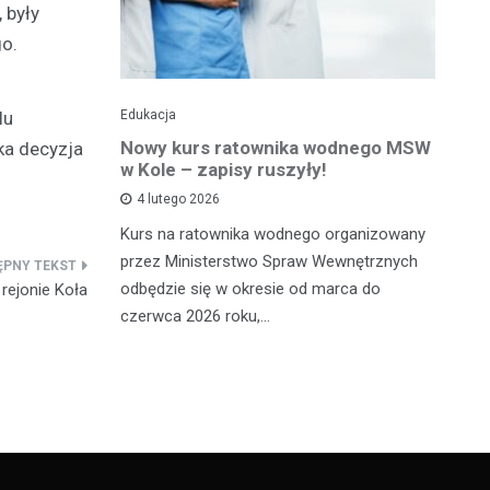
 były
go.
Edukacja
Ed
lu
towy dla
Nowy kurs ratownika wodnego MSW
Tr
ka decyzja
sprawnej
w Kole – zapisy ruszyły!
p
p
4 lutego 2026
Kurs na ratownika wodnego organizowany
W 
przez Ministerstwo Spraw Wewnętrznych
 miało
sp
odbędzie się w okresie od marca do
rejonie Koła
Ad
czerwca 2026 roku,…
ana, 24-
dl
órą