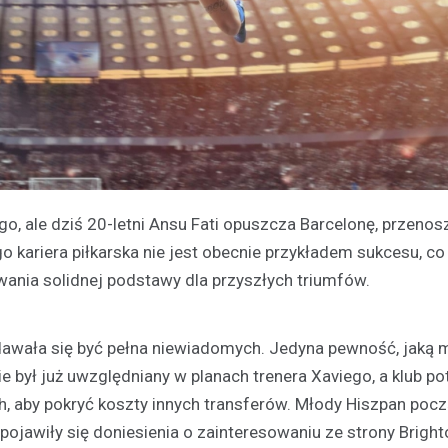
, ale dziś 20-letni Ansu Fati opuszcza Barcelonę, przenos
o kariera piłkarska nie jest obecnie przykładem sukcesu, c
wania solidnej podstawy dla przyszłych triumfów.
dawała się być pełna niewiadomych. Jedyna pewność, jaką 
ie był już uwzględniany w planach trenera Xaviego, a klub p
 aby pokryć koszty innych transferów. Młody Hiszpan poc
ojawiły się doniesienia o zainteresowaniu ze strony Bright