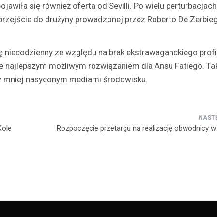
wiła się również oferta od Sevilli. Po wielu perturbacjach,
przejście do drużyny prowadzonej przez Roberto De Zerbie
Sport
 niecodzienny ze względu na brak ekstrawaganckiego profi
24-godzinny maraton spor
nie najlepszym możliwym rozwiązaniem dla Ansu Fatiego. Ta
dobra młodzieży niepełno
 w mniej nasyconym mediami środowisku.
– rekordowa frekwencja i
zaangażowanie
2 stycznia 2025
28 grudnia w Winiarni Powiercie
Kole
Rozpoczęcie przetargu na realizację obwodnicy w 
miejsce wyjątkowe wydarzenie
charytatywne. To była nieprzerw
godzinna akcja sportowa, na kt
zgłosiło…