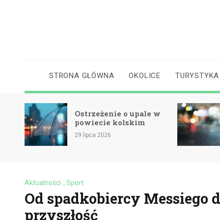
Skip
to
content
STRONA GŁÓWNA
OKOLICE
TURYSTYKA
Ostrzeżenie o upale w
cie
powiecie kolskim
29 lipca 2026
Aktualności
,
Sport
Od spadkobiercy Messiego do
przyszłość