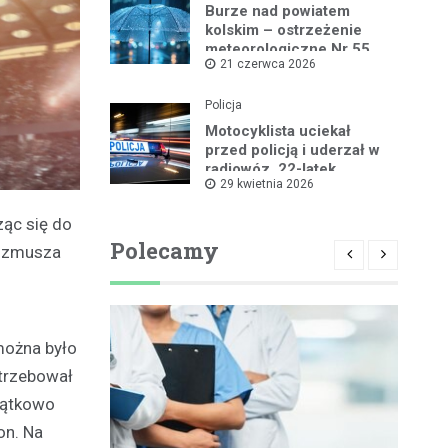
Burze nad powiatem
kolskim – ostrzeżenie
meteorologiczne Nr 55
21 czerwca 2026
Policja
Motocyklista uciekał
przed policją i uderzał w
radiowóz, 22-latek
29 kwietnia 2026
zatrzymany
ząc się do
Polecamy
o zmusza
można było
otrzebował
zątkowo
on. Na