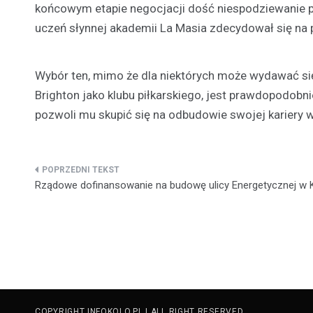
końcowym etapie negocjacji dość niespodziewanie poja
uczeń słynnej akademii La Masia zdecydował się na 
Wybór ten, mimo że dla niektórych może wydawać się
Brighton jako klubu piłkarskiego, jest prawdopodob
pozwoli mu skupić się na odbudowie swojej kariery
Nawigacja
Rządowe dofinansowanie na budowę ulicy Energetycznej w 
wpisu
COPYRIGHT INFOKOLO.PL | ALL RIGHT RESERVED