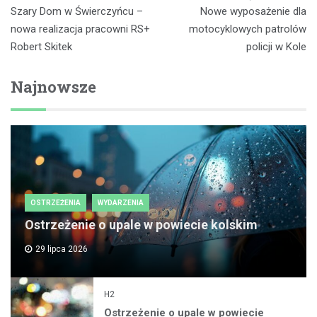
Nawigacja
Szary Dom w Świerczyńcu –
Nowe wyposażenie dla
wpisu
nowa realizacja pracowni RS+
motocyklowych patrolów
Robert Skitek
policji w Kole
Najnowsze
OSTRZEŻENIA
WYDARZENIA
Ostrzeżenie o upale w powiecie kolskim
29 lipca 2026
H2
Ostrzeżenie o upale w powiecie