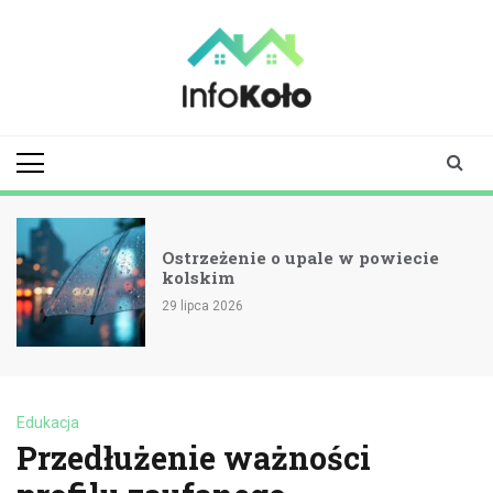
Skip
to
content
infokolo.pl
Aktualności i
informacje z
Koła | Koło
online
Ostrzeżenie o upale w powiecie
kolskim
29 lipca 2026
Edukacja
Przedłużenie ważności