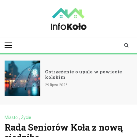
Skip
to
content
infokolo.pl
Aktualności i
informacje z
Koła | Koło
online
Ostrzeżenie o upale w powiecie
kolskim
29 lipca 2026
Miasto
,
Życie
Rada Seniorów Koła z nową