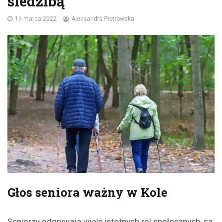
siedzibą
19 marca 2022
Aleksandra Piotrowska
Głos seniora ważny w Kole
Seniorzy odgrywają wiele istotnych ról społecznych, są