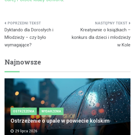
Nawigacja
Dyktando dla Dorosłych i
Kreatywnie o książkach –
wpisu
Młodzieży – czy było
konkurs dla dzieci i młodzieży
wymagające?
w Kole
Najnowsze
OSTRZEŻENIA
WYDARZENIA
Ostrzeżenie o upale w powiecie kolskim
29 lipca 2026