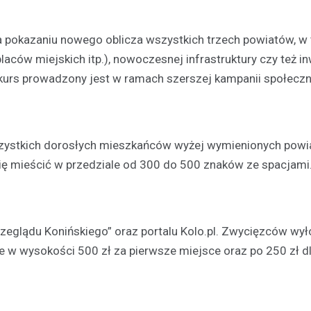
 pokazaniu nowego oblicza wszystkich trzech powiatów, w 
laców miejskich itp.), nowoczesnej infrastruktury czy też in
Sport
kurs prowadzony jest w ramach szerszej kampanii społeczn
24-godzinny maraton spor
dobra młodzieży niepełno
– rekordowa frekwencja i
zaangażowanie
szystkich dorosłych mieszkańców wyżej wymienionych powi
2 stycznia 2025
 się mieścić w przedziale od 300 do 500 znaków ze spacjami
28 grudnia w Winiarni Powiercie
miejsce wyjątkowe wydarzenie
charytatywne. To była nieprzerw
godzinna akcja sportowa, na kt
eglądu Konińskiego” oraz portalu Kolo.pl. Zwycięzców wył
zgłosiło…
 w wysokości 500 zł za pierwsze miejsce oraz po 250 zł d