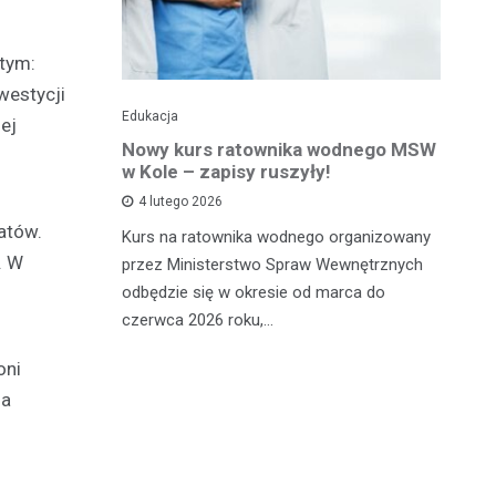
tym:
westycji
Edukacja
Ed
ej
towy dla
Nowy kurs ratownika wodnego MSW
Tr
sprawnej
w Kole – zapisy ruszyły!
p
p
4 lutego 2026
atów.
Kurs na ratownika wodnego organizowany
W 
. W
przez Ministerstwo Spraw Wewnętrznych
 miało
sp
odbędzie się w okresie od marca do
Ad
czerwca 2026 roku,…
ana, 24-
dl
órą
oni
la