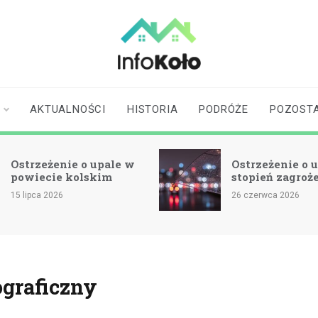
infokolo.pl
Aktualności i
informacje z
Koła | Koło
AKTUALNOŚCI
HISTORIA
PODRÓŻE
POZOST
online
Ostrzeżenie o upale w
Ostrzeżenie o u
powiecie kolskim
stopień zagroż
15 lipca 2026
26 czerwca 2026
ograficzny