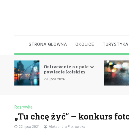
Skip
to
content
STRONA GŁÓWNA
OKOLICE
TURYSTYKA
Ostrzeżenie o upale w
cie
powiecie kolskim
29 lipca 2026
Rozrywka
„Tu chcę żyć” – konkurs fot
22 lipca 2021
Aleksandra Piotrowska