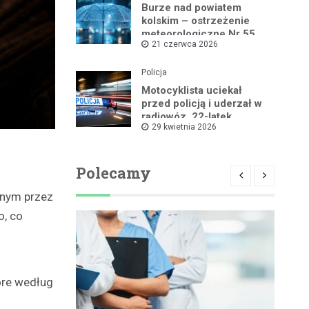
Burze nad powiatem
kolskim – ostrzeżenie
meteorologiczne Nr 55
21 czerwca 2026
Policja
Motocyklista uciekał
przed policją i uderzał w
radiowóz, 22-latek
29 kwietnia 2026
zatrzymany
Polecamy
onym przez
o, co
óre według