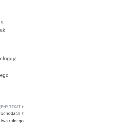
e.
jak
asługują
nego
 dochodach z
twa rolnego